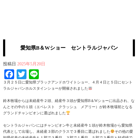
愛知県B＆Wショー セントラルジャパン
投稿日
2025年5月20日
Facebook
Twitter
Line
３月２５日に愛知県ブラックアンドホワイトショー、４月４日と５日にセント
ラルジャパンホルスタインショーが開催されました
鈴木牧場からは未経産牛２頭、経産牛３頭が愛知県B＆Wショーに出品され、な
んとその中の１頭（エベレスト クラッシュ メアリー）が鈴木牧場初となる
グランドチャンピオンに選ばれました
セントラルジャパンにはチャンピオン牛と未経産牛１頭が鈴木牧場から愛知県
代表として出場し、未経産３部のクラスで３番目に選ばれました
その他の愛
知県代表の未経産牛も１部で３番目、３部で１番目、５部で３番目と好成績で