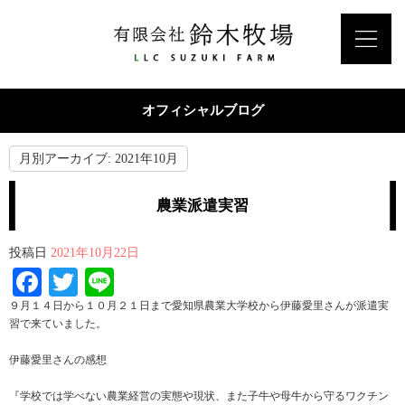
オフィシャルブログ
月別アーカイブ:
2021年10月
農業派遣実習
投稿日
2021年10月22日
Facebook
Twitter
Line
９月１４日から１０月２１日まで愛知県農業大学校から伊藤愛里さんが派遣実
習で来ていました。
伊藤愛里さんの感想
『学校では学べない農業経営の実態や現状、また子牛や母牛から守るワクチン