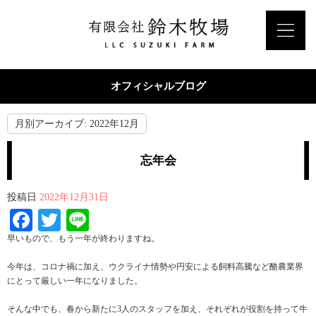
オフィシャルブログ
月別アーカイブ:
2022年12月
忘年会
投稿日
2022年12月31日
Facebook
Twitter
Line
早いもので、もう一年が終わりますね。
今年は、コロナ禍に加え、ウクライナ情勢や円安による飼料高騰など酪農業界
にとって厳しい一年になりました。
そんな中でも、春から新たに3人のスタッフを加え、それぞれが役割を持って牛