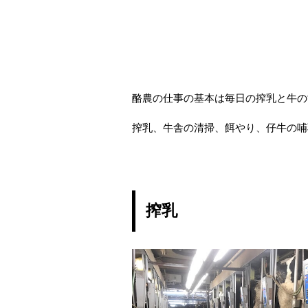
酪農の仕事の基本は毎日の搾乳と牛の
搾乳、牛舎の清掃、餌やり、仔牛の哺
搾乳