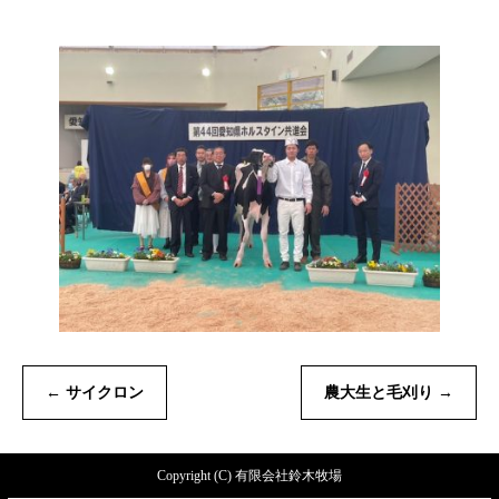
←
サイクロン
農大生と毛刈り
→
Copyright (C) 有限会社鈴木牧場