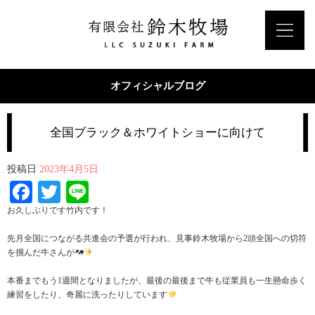
オフィシャルブログ
全国ブラック＆ホワイトショーに向けて
投稿日
2023年4月5日
Facebook
Twitter
Line
お久しぶりです竹内です！
先月全国につながる共進会の予選が行われ、見事鈴木牧場から2頭全国への切符
を掴んだ牛さんが
本番までもう1週間となりましたが、最後の最後まで牛も従業員も一生懸命歩く
練習をしたり、奇麗に洗ったりしています